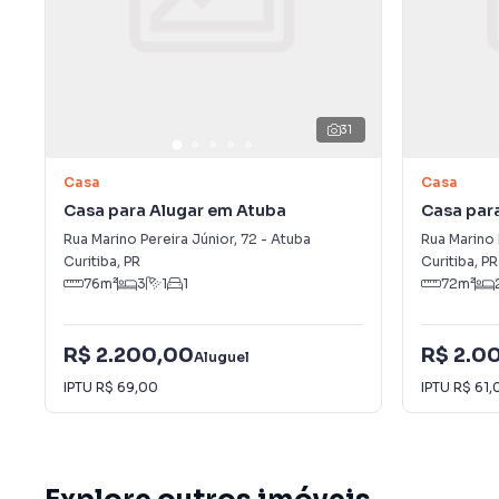
31
Casa
Casa
Casa para Alugar em Atuba
Casa par
Rua Marino Pereira Júnior
,
72
-
Atuba
Rua Marino 
Curitiba
,
PR
Curitiba
,
PR
76
m²
3
1
1
72
m²
R$ 2.200,00
R$ 2.0
Aluguel
IPTU
R$ 69,00
IPTU
R$ 61,