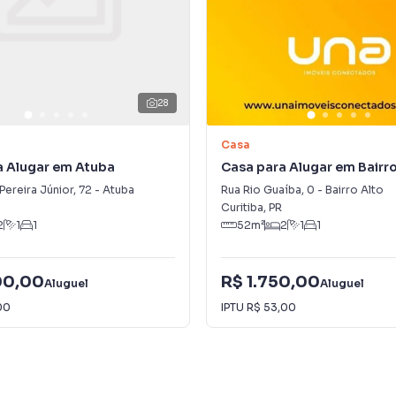
28
Casa
a Alugar em Atuba
Casa para Alugar em Bairro
Pereira Júnior
,
72
-
Atuba
Rua Rio Guaíba
,
0
-
Bairro Alto
Curitiba
,
PR
2
1
1
52
m²
2
1
1
00,00
R$ 1.750,00
Aluguel
Aluguel
00
IPTU
R$ 53,00