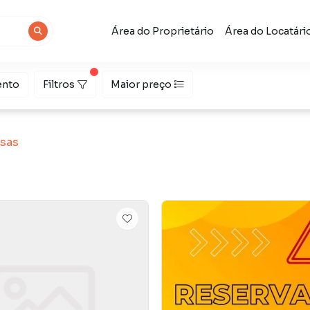
Área do Proprietário
Área do Locatári
ento
Filtros
Maior preço
sas