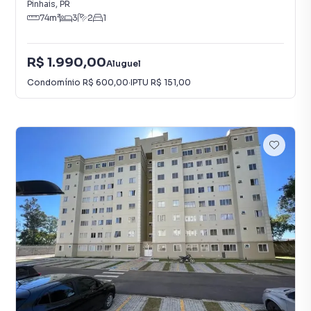
Pinhais
,
PR
74
m²
3
2
1
R$ 1.990,00
Aluguel
Condomínio
R$ 600,00
·
IPTU
R$ 151,00