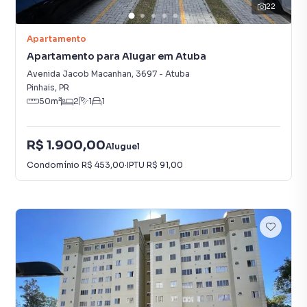
22
Apartamento
Apartamento para Alugar em Atuba
Avenida Jacob Macanhan
,
3697
-
Atuba
Pinhais
,
PR
50
m²
2
1
1
R$ 1.900,00
Aluguel
Condomínio
R$ 453,00
·
IPTU
R$ 91,00