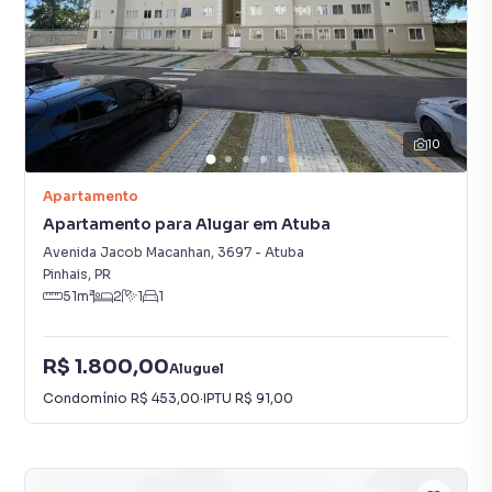
10
Apartamento
Apartamento para Alugar em Atuba
Avenida Jacob Macanhan
,
3697
-
Atuba
Pinhais
,
PR
51
m²
2
1
1
R$ 1.800,00
Aluguel
Condomínio
R$ 453,00
·
IPTU
R$ 91,00