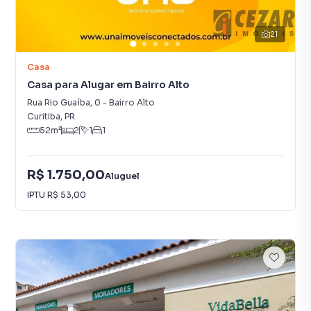
21
Casa
Casa para Alugar em Bairro Alto
Rua Rio Guaíba
,
0
-
Bairro Alto
Curitiba
,
PR
52
m²
2
1
1
R$ 1.750,00
Aluguel
IPTU
R$ 53,00