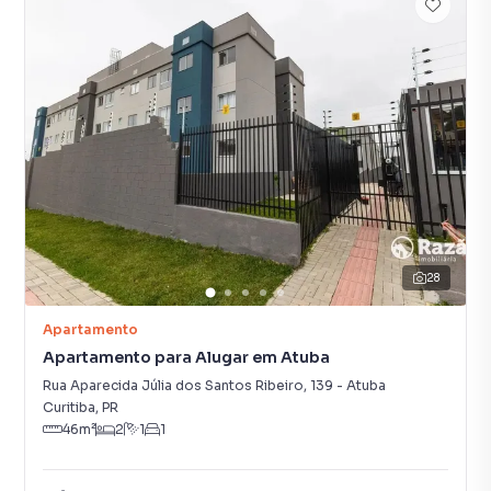
28
Apartamento
Apartamento para Alugar em Atuba
Rua Aparecida Júlia dos Santos Ribeiro
,
139
-
Atuba
Curitiba
,
PR
46
m²
2
1
1