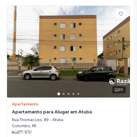
20
Apartamento
Apartamento para Alugar em Atuba
Rua Thomaz Liss
,
89
-
Atuba
Colombo
,
PR
2
1
1