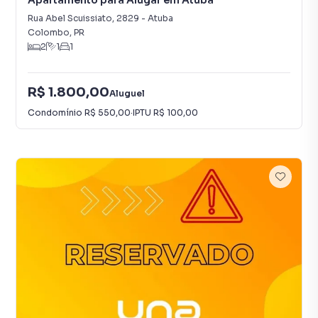
Apartamento para Alugar em Atuba
Rua Abel Scuissiato
,
2829
-
Atuba
Colombo
,
PR
2
1
1
R$ 1.800,00
Aluguel
Condomínio
R$ 550,00
·
IPTU
R$ 100,00