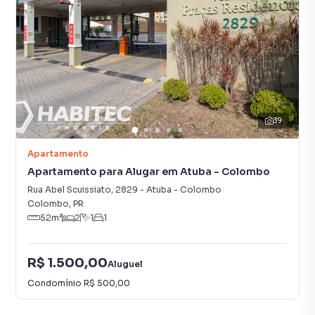
39
Apartamento
Apartamento para Alugar em Atuba - Colombo
Rua Abel Scuissiato
,
2829
-
Atuba - Colombo
Colombo
,
PR
52
m²
2
1
1
R$ 1.500,00
Aluguel
Condomínio
R$ 500,00