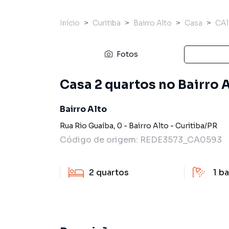
Início
Curitiba
Bairro Alto
Casa
CA1
Fotos
Casa 2 quartos no Bairro 
Bairro Alto
Rua Rio Guaíba
,
0
-
Bairro Alto
-
Curitiba
/
PR
Código de origem:
REDE3573_CA0593
2
quartos
1
ba