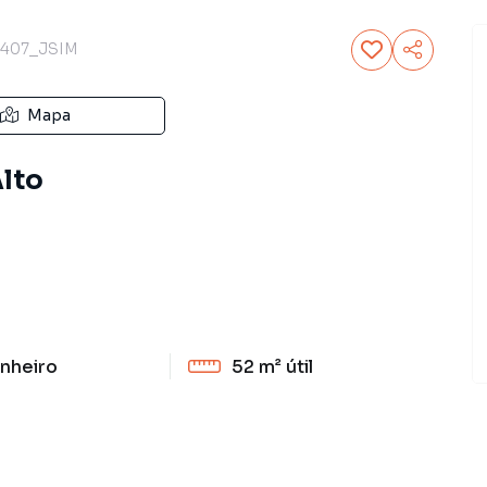
407_JSIM
Mapa
Alto
nheiro
52 m²
útil