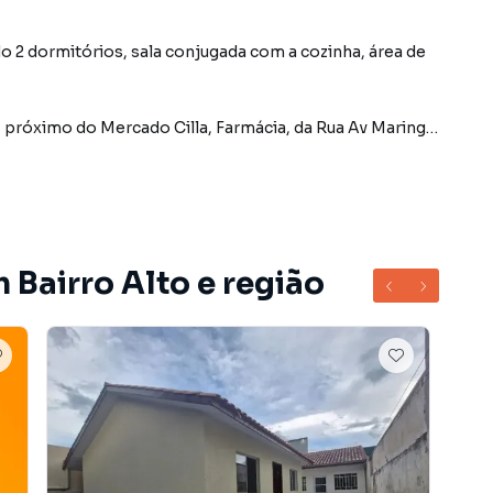
 2 dormitórios, sala conjugada com a cozinha, área de
, próximo do Mercado Cilla, Farmácia, da Rua Av Maringá,
segundo mês, pagando até o vencimento (Dia 10);
 Bairro Alto e região
ação);
dividido em 4 parcelas de R$125,00)