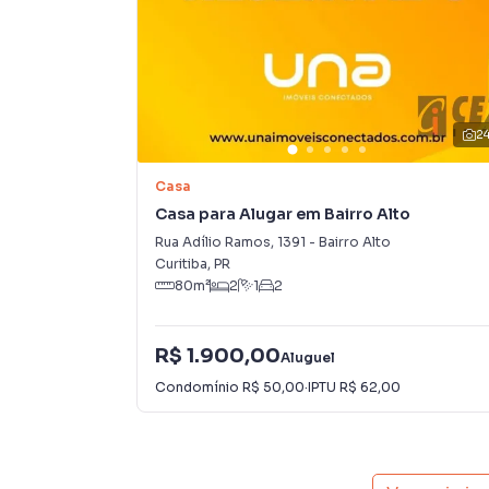
VALORES APROXIMADO NOS PRIMEIROS MÊS
1° Mês R$2.614,58
2° ao 4° Mês R$2.015,76
5° Mês R$1.890,76
2
Casa
Casa para Alugar em Bairro Alto
Rua Adílio Ramos
,
1391
-
Bairro Alto
Curitiba
,
PR
80
m²
2
1
2
R$ 1.900,00
Aluguel
Condomínio
R$ 50,00
·
IPTU
R$ 62,00