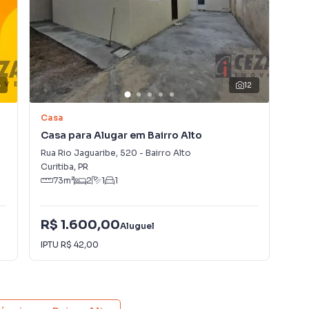
ES, SUJEITO A ALTERAÇÃO:
4
12
Casa
Ca
Casa para Alugar em Bairro Alto
Cas
Rua Rio Jaguaribe
,
520
-
Bairro Alto
Rua
Curitiba
,
PR
Curi
73
m²
2
1
1
R$ 1.600,00
R$
Aluguel
IPTU
R$ 42,00
IPT