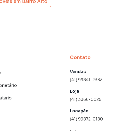
móveis em
Bairro Alto
Contato
Vendas
e
(41) 99841-2333
prietário
Loja
atário
(41) 3366-0025
Locação
(41) 99872-0180