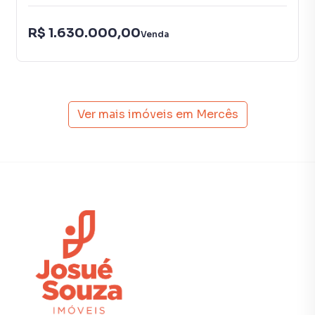
Supermercado Pão de Açúcar Cerca de 1,8 km
R$ 1.630.000,00
Venda
Padarias:
Panificadora Brioche Aproximadamente 1,2 km
Panificadora Piegel Cerca de 1,4 km
Hortifruti:
Ver mais imóveis em
Mercês
Feira Orgânica das Mercês Aproximadamente 1,3 km
Hortifruti Natural da Terra Cerca de 1,7 km
Academias:
Academia Bluefit Mercês Aproximadamente 1,1 km
Academia Smart Fit Champagnat Cerca de 1,6 km
Além disso, a região conta com instituições de ensino
renomadas, hospitais, shoppings e parques, como:
Hospital Nossa Senhora das Graças 1,2 km
Shopping Mueller 1,6 km
Escola SEB Dom Bosco 1,8 km
Supermercado Festval do Centro Cívico 2,3 km