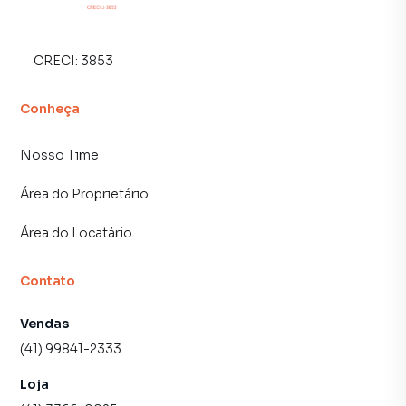
Com mais de 45 anos de experiência no mercado
imobiliário, oferecemos toda a comodidade e segurança
CRECI:
3853
na aquisição do seu novo lar.
Conheça
Entre em contato e agende uma visita para conhecer seu
futuro imóvel. Atendimento facilitado via WhatsApp.
Nosso Time
Disponibilidade e valores sujeitos a confirmação.
Área do Proprietário
Área do Locatário
Contato
Vendas
(41) 99841-2333
Loja