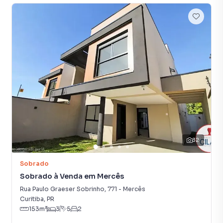
Excelente planta com 3 suítes, sendo 1 master.
2 vagas de garagem.
Churrasqueira para momentos de lazer.
Infraestrutura para ar condicionado nos quartos, sala e
ático.
Sobrado 04 VENDIDO
Localização: Rua Capitão Virgínio de Oliveira Mello, 256 -
Mercês
Localização Privilegiada:
32
Situado no bairro Mercês, este condomínio oferece fácil
acesso a diversas comodidades que proporcionam
Sobrado
praticidade e qualidade de vida:
Sobrado à Venda em Mercês
Rua Paulo Graeser Sobrinho
,
771
-
Mercês
Supermercados:
Curitiba
,
PR
Supermercado Condor Champagnat Aproximadamente
153
m²
3
5
2
1,5 km