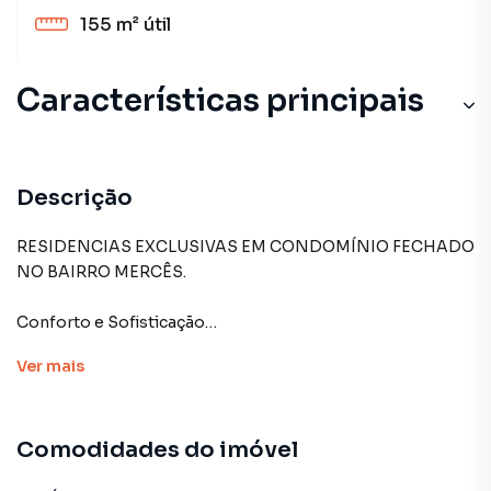
155 m²
útil
Características principais
Descrição
RESIDENCIAS EXCLUSIVAS EM CONDOMÍNIO FECHADO
NO BAIRRO MERCÊS.
Conforto e Sofisticação
Apresentamos um condomínio exclusivo composto por
Ver
mais
quatro unidades, harmonizando conforto e sofisticação
em uma das localizações mais desejadas do bairro Mercês,
em Curitiba. Cada sobrado foi projetado para oferecer um
Comodidades do imóvel
ambiente excepcional para você e sua família.