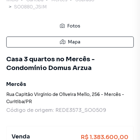
SO0880_JSIM
Fotos
Mapa
Casa 3 quartos no Mercês -
Condomínio Domus Arzua
Mercês
Rua Capitão Virgínio de Oliveira Mello
,
256
-
Mercês
-
Curitiba
/
PR
Código de origem:
REDE3573_SO0509
Venda
R$ 1.383.600,00