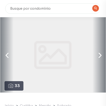
33
Início
Curitiba
Mercês
Sobrado