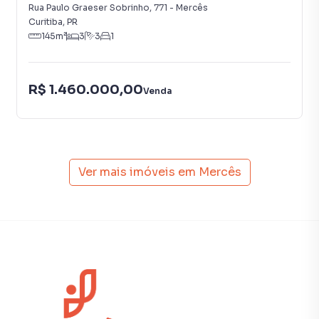
Rua Paulo Graeser Sobrinho
,
771
-
Mercês
Infraestrutura para ar condicionado nos quartos, sala e
Curitiba
,
PR
ático.
145
m²
3
3
1
UNIDADE 04 VENDIDA
R$ 1.460.000,00
Venda
Localização Privilegiada:
Situado no bairro Mercês, este condomínio oferece fácil
acesso a diversas comodidades que proporcionam
praticidade e qualidade de vida:
Ver mais imóveis em
Mercês
Localização: Rua Capitão Virgínio de Oliveira Mello, 256 -
Mercês
Supermercados:
Supermercado Condor Champagnat Aproximadamente
1,5 km
Supermercado Pão de Açúcar Cerca de 1,8 km
Padarias: