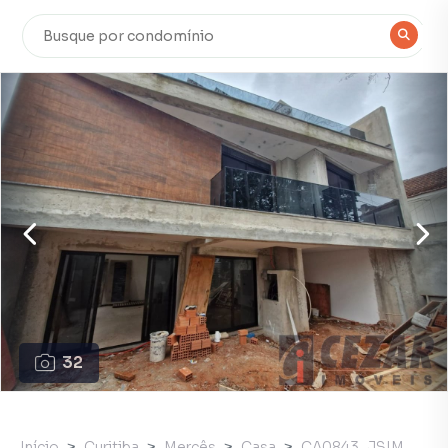
32
Início
Curitiba
Mercês
Casa
CA0843_JSIM