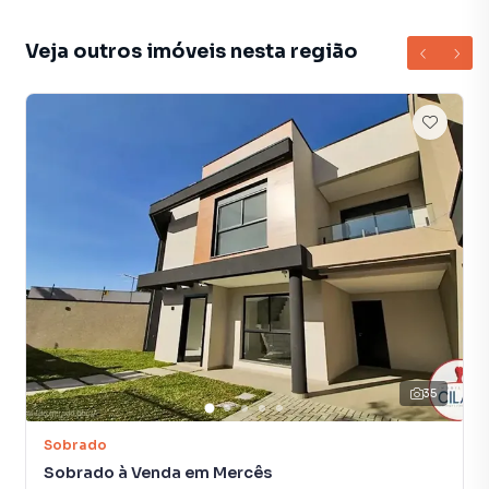
Área Construída: 163,08m²
Terraço: 52,89m²
Veja outros imóveis nesta região
Aconchegante sala de estar e jantar integradas a um lindo
jardim externo.
Excelente planta com 3 suítes, sendo 1 master.
2 vagas de garagem.
Churrasqueira para momentos de lazer.
Infraestrutura para ar condicionado nos quartos, sala e
ático.
Sobrados 02 e 03: R$ 1.383.600,00 cada
Área Construída: 155,39m²
Terraço: 46,40m²
Aconchegante sala de estar e jantar integradas a um lindo
35
jardim externo.
Excelente planta com 3 suítes, sendo 1 master.
Sobrado
2 vagas de garagem.
Sobrado à Venda em Mercês
Churrasqueira para momentos de lazer.