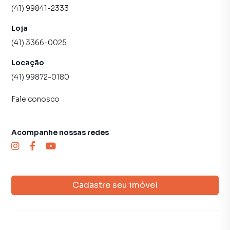
(41) 99841-2333
na aquisição do seu novo lar.
Loja
Entre em contato e agende uma visita para conhecer seu
(41) 3366-0025
futuro imóvel. Atendimento facilitado via WhatsApp.
Locação
Disponibilidade e valores sujeitos a confirmação.
(41) 99872-0180
Fale conosco
Acompanhe nossas redes
Cadastre seu imóvel