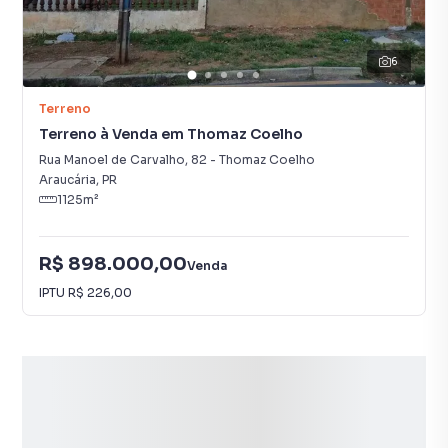
6
Terreno
Terreno à Venda em Thomaz Coelho
Rua Manoel de Carvalho
,
82
-
Thomaz Coelho
Araucária
,
PR
1125
m²
R$ 898.000,00
Venda
IPTU
R$ 226,00