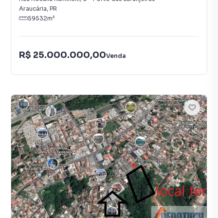
Araucária
,
PR
59532
m²
R$ 25.000.000,00
Venda