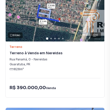
Vídeo
11
Terreno
Terreno à Venda em Nereidas
Rua Panamá
,
0
-
Nereidas
Guaratuba
,
PR
828
m²
R$ 390.000,00
Venda