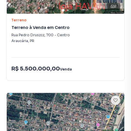
2
Terreno
Terreno à Venda em Centro
Rua Pedro Druszcz
,
700
-
Centro
Araucária
,
PR
R$ 5.500.000,00
Venda