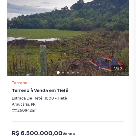
20
Terreno
Terreno à Venda em Tietê
Estrada De Tietê
,
1000
-
Tietê
Araucária
,
PR
260942
m²
R$ 6.500.000,00
Venda