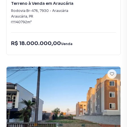
Terreno à Venda em Araucária
Rodovia Br-476
,
7930
-
Araucária
Araucária
,
PR
40792
m²
R$ 18.000.000,00
Venda