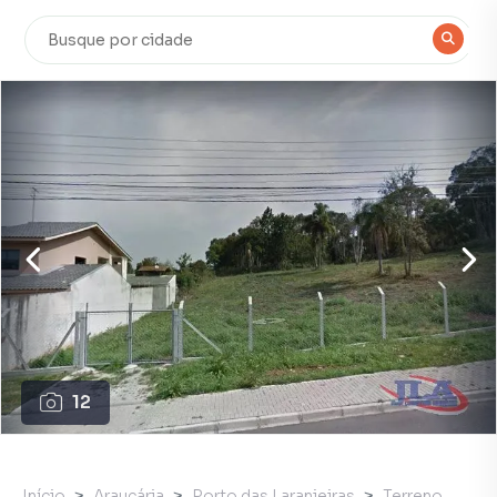
12
Início
Araucária
Porto das Laranjeiras
Terreno