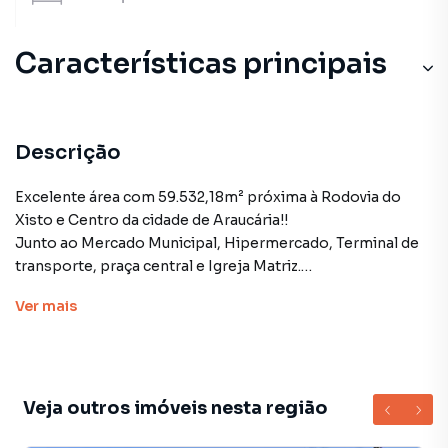
Características principais
Descrição
Excelente área com 59.532,18m² próxima à Rodovia do
Xisto e Centro da cidade de Araucária!!
Junto ao Mercado Municipal, Hipermercado, Terminal de
transporte, praça central e Igreja Matriz.
Região em franca expansão!!
Ver
mais
Consulte-nos!
Veja outros imóveis nesta região