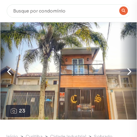
23
Início
Curitiba
Cidade Industrial
Sobrado