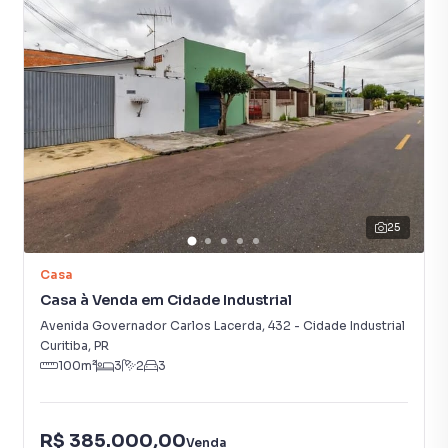
25
Casa
Casa à Venda em Cidade Industrial
Avenida Governador Carlos Lacerda
,
432
-
Cidade Industrial
Curitiba
,
PR
100
m²
3
2
3
R$ 385.000,00
Venda