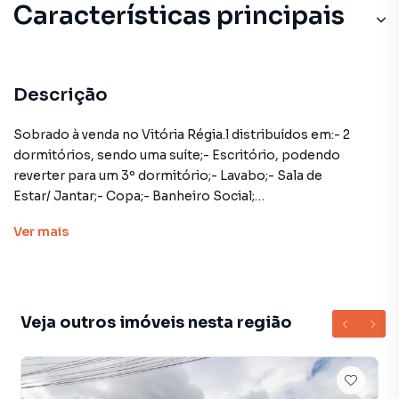
Características principais
Descrição
Sobrado à venda no Vitória Régia.l distribuídos em:- 2
dormitórios, sendo uma suíte;- Escritório, podendo
reverter para um 3º dormitório;- Lavabo;- Sala de
Estar/ Jantar;- Copa;- Banheiro Social;
- Lavanderia independente;- Cozinha em conceito aberto,
Ver
mais
integrada ao SENSACIONAL Espaço Gourmet com
churrasqueira;- Terraço;
- Garagem coberta.
Veja outros imóveis nesta região