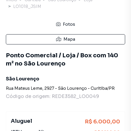
LO1018_JSIM
Fotos
Mapa
Ponto Comercial / Loja / Box com 140
m² no São Lourenço
São Lourenço
Rua Mateus Leme
,
2927
-
São Lourenço
-
Curitiba
/
PR
Código de origem:
REDE3582_LO0049
Aluguel
R$ 6.000,00