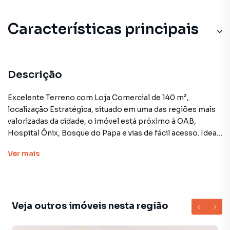
Características principais
Descrição
Excelente Terreno com Loja Comercial de 140 m²,
localização Estratégica, situado em uma das regiões mais
valorizadas da cidade, o imóvel está próximo à OAB,
Hospital Ônix, Bosque do Papa e vias de fácil acesso. Ideal
para clínicas, escritórios, lojas, farmácias ou serviços.
Ver
mais
Características do Imóvel:
Área construída: 140 m² (loja comercial)
Área total do terreno: 777 m²
Frente (testada): 17,80 metros
Veja outros imóveis nesta região
Estacionamento: Capacidade para cerca de 15 veículos