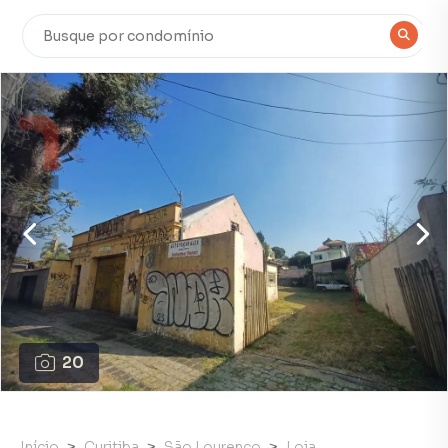
20
Início
Curitiba
São Lourenço
Loja