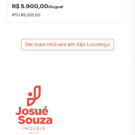
O valor mencionado é para pagamento pontual.
R$ 5.900,00
Aluguel
IPTU
R$ 202,00
Os valores mencionados são para pagamento pontual e
podem ser alterados sem aviso prévio.
Ver mais imóveis em
São Lourenço