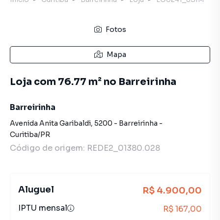
Fotos
Mapa
Loja com 76.77 m² no Barreirinha
Barreirinha
Avenida Anita Garibaldi
,
5200
-
Barreirinha
-
Curitiba
/
PR
Código de origem:
REDE2_01380.028
Aluguel
R$ 4.900,00
IPTU mensal
R$ 167,00