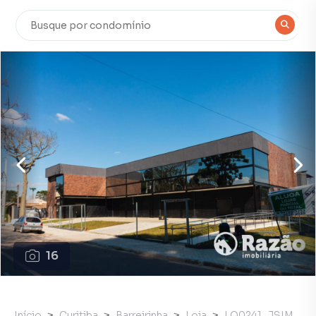
16
Início
Curitiba
Barreirinha
Loja
LO0241_JSIM