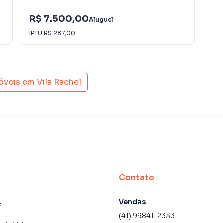
R$ 7.500,00
R$
Aluguel
IPTU
R$ 287,00
IPT
móveis em
Vila Rachel
Contato
Vendas
e
(41) 99841-2333