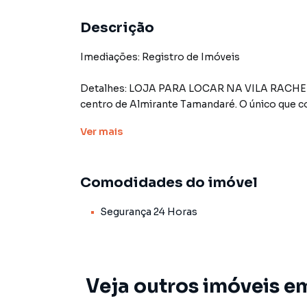
Descrição
Imediações: Registro de Imóveis
Detalhes: LOJA PARA LOCAR NA VILA RACHE
centro de Almirante Tamandaré. O único que 
porcelanato, pé direito duplo. Elevador e Si
Ver
mais
escritórios no 2 pavimento. Venha conhecer melhor local para sua empresa ou negócio!
Loja em vão livre e 2 banheiros
Comodidades do imóvel
Segurança 24 Horas
TCI/FCI : 5% - Seguro incêndio : consultar.
*Informações e valores descritos sujeitos a a
Ligue agora e agende sua visita!
Veja outros imóveis em