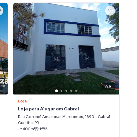
6
9
Loja
Loj
Loja para Alugar em Cabral
Loj
Rua Coronel Amazonas Marcondes
,
1390
-
Cabral
Ave
Curitiba
,
PR
Curi
100
m²
1
5
1