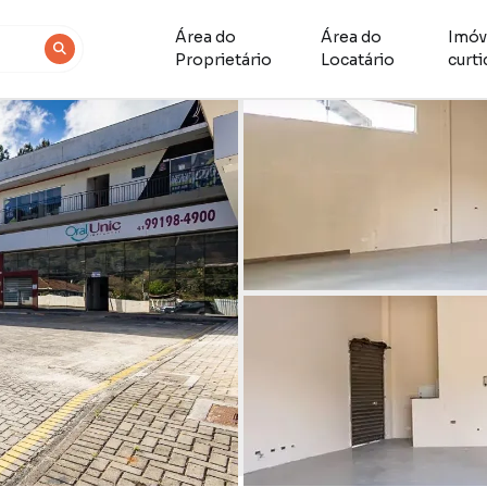
Área do
Área do
Imóv
Proprietário
Locatário
curt