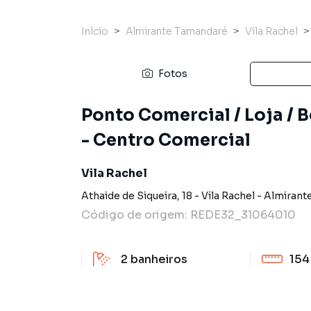
Início
Almirante Tamandaré
Vila Rachel
Fotos
Ponto Comercial / Loja / 
- Centro Comercial
Vila Rachel
Athaide de Siqueira
,
18
-
Vila Rachel
-
Almirant
Código de origem:
REDE32_31064010
2
banheiros
154