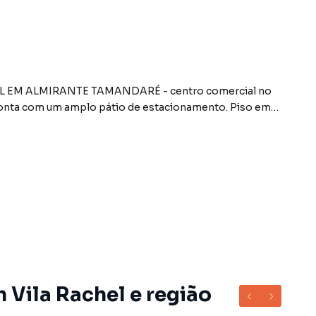
L EM ALMIRANTE TAMANDARÉ - centro comercial no
conta com um amplo pátio de estacionamento. Piso em
stema de segurança com monitoramento. Lojas no térreo e
lteração*
 Vila Rachel e região