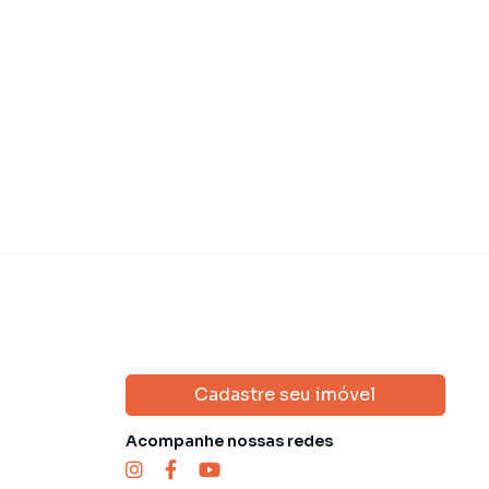
 4.900,00
R$ 4.900,
Aluguel
U
R$ 167,00
IPTU
R$ 167,00
Cadastre seu imóvel
Acompanhe nossas redes