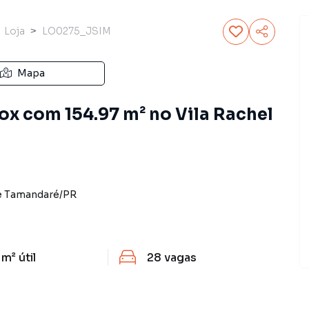
Loja
LO0275_JSIM
Mapa
Box com 154.97 m² no Vila Rachel
e Tamandaré
/
PR
 m²
útil
28
vagas