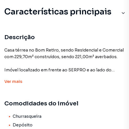
Características principais
Descrição
Casa térrea no Bom Retiro, sendo Residencial e Comercial
com 229,70m² construídos, sendo 221,00m² averbados.
Imóvel localizado em frente ao SERPRO e ao lado do
STUDIO D.
Ver
mais
Terreno com 448,00m², sendo 14,00 de frente (32,00X
14,00).
Comodidades do imóvel
02 Salas;
01 Suíte;
Churrasqueira
01 Dormitório podendo ser transformado em suíte;
Depósito