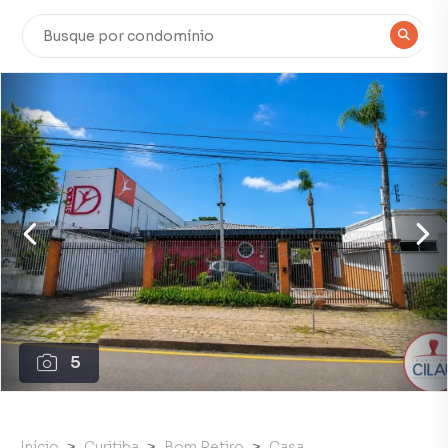
5
Início
Curitiba
Bom Retiro
Casa