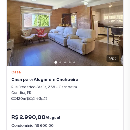
50
Casa
Casa para Alugar em Cachoeira
Rua Frederico Stella
,
358
-
Cachoeira
Curitiba
,
PR
120
m²
2
3
3
R$ 2.990,00
Aluguel
Condomínio
R$ 600,00