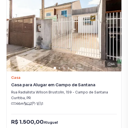
44
Casa
Casa para Alugar em Campo de Santana
Rua Radialista Wilson Brustolin
,
159
-
Campo de Santana
Curitiba
,
PR
46
m²
2
1
1
R$ 1.500,00
Aluguel