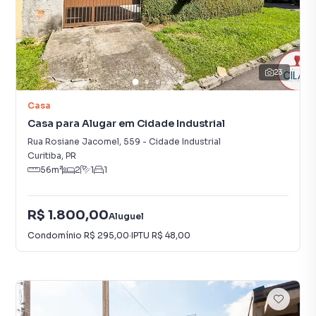
23
Casa
Casa para Alugar em Cidade Industrial
Rua Rosiane Jacomel
,
559
-
Cidade Industrial
Curitiba
,
PR
56
m²
2
1
1
R$ 1.800,00
Aluguel
Condomínio
R$ 295,00
·
IPTU
R$ 48,00