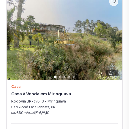
99
Casa
Casa à Venda em Miringuava
Rodovia BR-376
,
0
-
Miringuava
São José Dos Pinhais
,
PR
630
m²
4
6
10