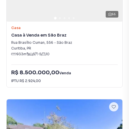
66
Casa
Casa à Venda em São Braz
Rua Brasílio Cuman
,
556
-
São Braz
Curitiba
,
PR
933
m²
5
5
10
R$ 8.500.000,00
Venda
IPTU
R$ 2.924,00