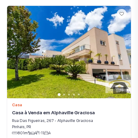
39
Casa
Casa à Venda em Alphaville Graciosa
Rua Das Figueiras
,
267
-
Alphaville Graciosa
Pinhais
,
PR
801
m²
4
11
4