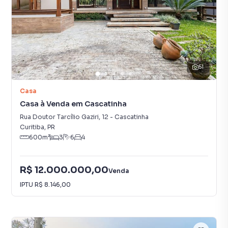
51
Casa
Casa à Venda em Cascatinha
Rua Doutor Tarcílio Gaziri
,
12
-
Cascatinha
Curitiba
,
PR
600
m²
3
6
4
R$ 12.000.000,00
Venda
IPTU
R$ 8.146,00