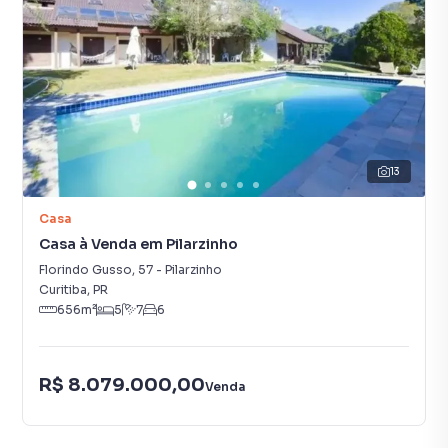
13
Casa
Casa à Venda em Pilarzinho
Florindo Gusso
,
57
-
Pilarzinho
Curitiba
,
PR
656
m²
5
7
6
R$ 8.079.000,00
Venda