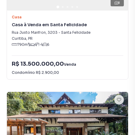
8
Casa
Casa à Venda em Santa Felicidade
Rua Justo Manfron
,
3203
-
Santa Felicidade
Curitiba
,
PR
790
m²
4
4
6
R$ 13.500.000,00
Venda
Condomínio
R$ 2.900,00