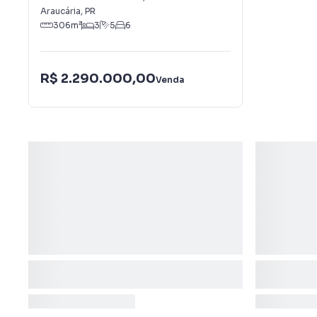
Araucária
,
PR
306
m²
3
5
6
R$ 2.290.000,00
Venda