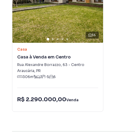
36
Casa
Casa à Venda em Centro
Rua Alexandre Borrazzo
,
63
-
Centro
Araucária
,
PR
306
m²
3
5
6
R$ 2.290.000,00
Venda