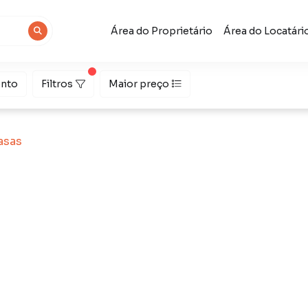
Área do Proprietário
Área do Locatári
nto
Filtros
Maior preço
asas