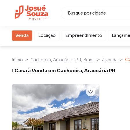
Venda
Locação
Empreendimento
Lançame
C
Início
Cachoeira, Araucária - PR, Brasil
à venda
1 Casa à Venda em Cachoeira, Araucária PR