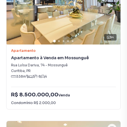
94
Apartamento
Apartamento à Venda em Mossunguê
Rua Luísa Dariva
,
74
-
Mossunguê
Curitiba
,
PR
338
m²
3
8
4
R$ 8.500.000,00
Venda
Condomínio
R$ 2.000,00