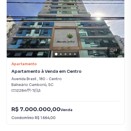
23
Apartamento
Apartamento à Venda em Centro
Avenida Brasil
,
180
-
Centro
Balneário Camboriú
,
SC
228
m²
7
3
R$ 7.000.000,00
Venda
Condomínio
R$ 1.664,00