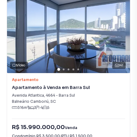
Vídeo
141
Apartamento
Apartamento à Venda em Barra Sul
Avenida Atlantica
,
4664
-
Barra Sul
Balneário Camboriú
,
SC
316
m²
3
4
5
R$ 15.990.000,00
Venda
Condomínio
R$ 3.500,00
·
IPTU
R$ 1.500,00