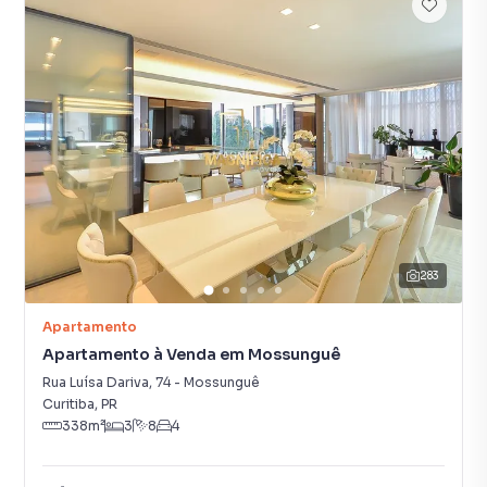
283
Apartamento
Apartamento à Venda em Mossunguê
Rua Luísa Dariva
,
74
-
Mossunguê
Curitiba
,
PR
338
m²
3
8
4