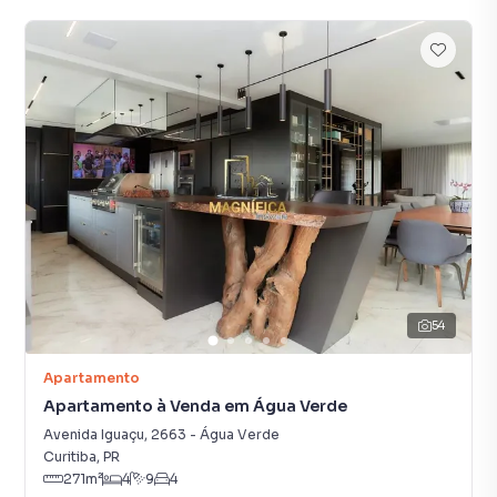
54
Apartamento
Apartamento à Venda em Água Verde
Avenida Iguaçu
,
2663
-
Água Verde
Curitiba
,
PR
271
m²
4
9
4