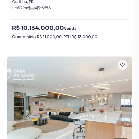
Curitiba
,
PR
372
m²
4
5
5
R$ 10.134.000,00
Venda
Condomínio
R$ 11.000,00
·
IPTU
R$ 13.000,00