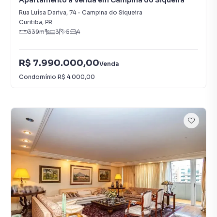
Apartamento à Venda em Campina do Siqueira
Rua Luísa Dariva
,
74
-
Campina do Siqueira
Curitiba
,
PR
339
m²
3
5
4
R$ 7.990.000,00
Venda
Condomínio
R$ 4.000,00