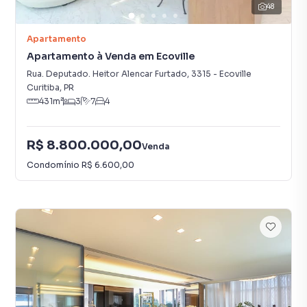
48
Apartamento
Apartamento à Venda em Ecoville
Rua. Deputado. Heitor Alencar Furtado
,
3315
-
Ecoville
Curitiba
,
PR
431
m²
3
7
4
R$ 8.800.000,00
Venda
Condomínio
R$ 6.600,00