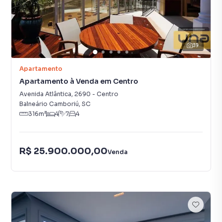
39
Apartamento
Apartamento à Venda em Centro
Avenida Atlântica
,
2690
-
Centro
Balneário Camboriú
,
SC
316
m²
4
7
4
R$ 25.900.000,00
Venda