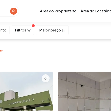
Área do Proprietário
Área do Locatári
nto
Filtros
Maior preço
os