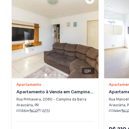
31
Apartamento
Apartame
Apartamento à Venda em Campina
Apartame
da Barra
Coelho
Rua Primavera
,
2080
-
Campina da Barra
Rua Manoel
Araucária
,
PR
Araucária
,
P
56
m²
2
2
1
44
m²