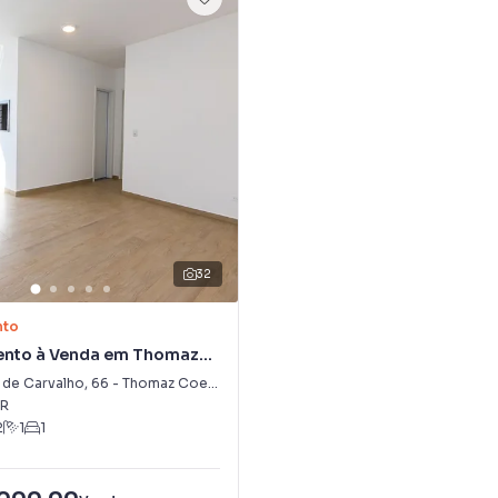
32
nto
nto à Venda em Thomaz
 de Carvalho
,
66
-
Thomaz Coelho
R
2
1
1