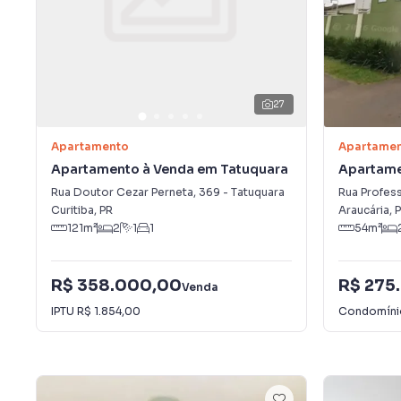
27
Apartamento
Apartame
Apartamento à Venda em Tatuquara
Apartame
Rua Doutor Cezar Perneta
,
369
-
Tatuquara
Rua Profes
Curitiba
,
PR
Araucária
,
P
121
m²
2
1
1
54
m²
R$ 358.000,00
R$ 275
Venda
IPTU
R$ 1.854,00
Condomín