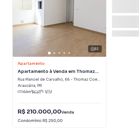
32
Apartamento
Apartamento à Venda em Thomaz
Coelho
Rua Manoel de Carvalho
,
66
-
Thomaz Coelho
Araucária
,
PR
44
m²
2
1
1
R$ 210.000,00
Venda
Condomínio
R$ 250,00