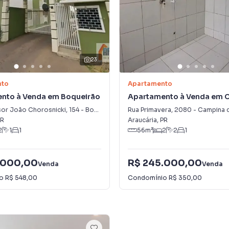
23
nto
Apartamento
nto à Venda em Boqueirão
Apartamento à Venda em 
da Barra
sor João Chorosnicki
,
154
-
Boqueirão
Rua Primavera
,
2080
-
Campina d
R
Araucária
,
PR
2
1
1
56
m²
2
2
1
.000,00
R$ 245.000,00
Venda
Venda
io
R$ 548,00
Condomínio
R$ 350,00