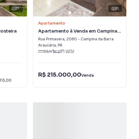
37
31
Apartamento
osteira
Apartamento à Venda em Campina
da Barra
Rua Primavera
,
2080
-
Campina da Barra
Araucária
,
PR
56
m²
2
2
1
R$ 215.000,00
Venda
113,00