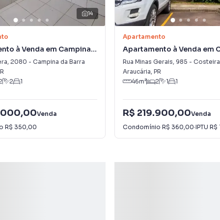
14
nto
Apartamento
nto à Venda em Campina
Apartamento à Venda em C
era
,
2080
-
Campina da Barra
Rua Minas Gerais
,
985
-
Costeira
R
Araucária
,
PR
2
2
1
46
m²
2
1
1
.000,00
R$ 219.900,00
Venda
Venda
io
R$ 350,00
Condomínio
R$ 360,00
·
IPTU
R$ 