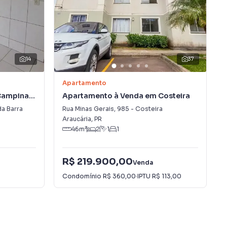
14
37
Apartamento
Campina
Apartamento à Venda em Costeira
a Barra
Rua Minas Gerais
,
985
-
Costeira
Araucária
,
PR
46
m²
2
1
1
R$ 219.900,00
Venda
Condomínio
R$ 360,00
·
IPTU
R$ 113,00