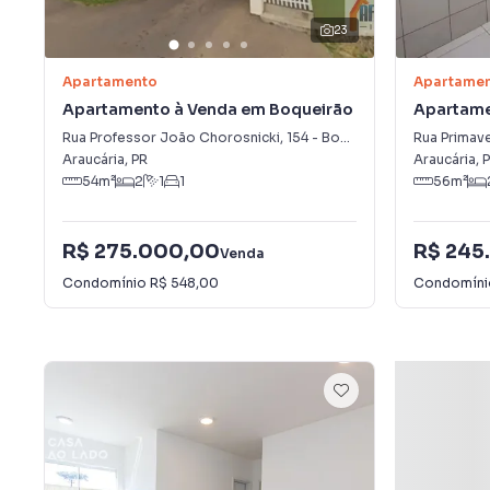
23
Apartamento
Apartame
Apartamento à Venda em Boqueirão
Apartame
da Barra
Rua Professor João Chorosnicki
,
154
-
Boqueirão
Rua Primav
Araucária
,
PR
Araucária
,
P
54
m²
2
1
1
56
m²
R$ 275.000,00
R$ 245
Venda
Condomínio
R$ 548,00
Condomín