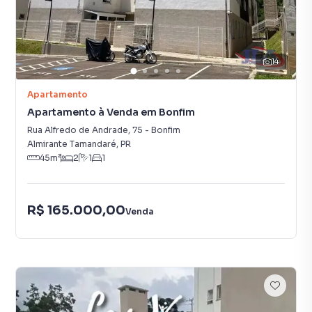
14
Apartamento
Apartamento à Venda em Bonfim
Rua Alfredo de Andrade
,
75
-
Bonfim
Almirante Tamandaré
,
PR
45
m²
2
1
1
R$ 165.000,00
Venda