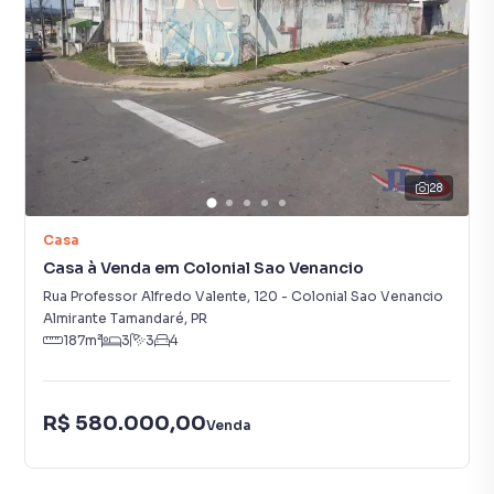
28
Casa
Casa à Venda em Colonial Sao Venancio
Rua Professor Alfredo Valente
,
120
-
Colonial Sao Venancio
Almirante Tamandaré
,
PR
187
m²
3
3
4
R$ 580.000,00
Venda