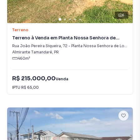
6
Terreno
Terreno à Venda em Planta Nossa Senhora de
Lourdes
Rua João Pereira Siqueira
,
72
-
Planta Nossa Senhora de Lourdes
Almirante Tamandaré
,
PR
460
m²
R$ 215.000,00
Venda
IPTU
R$ 65,00