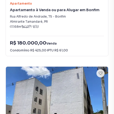
Apartamento
Apartamento à Venda ou para Alugar em Bonfim
Rua Alfredo de Andrade
,
75
-
Bonfim
Almirante Tamandaré
,
PR
58
m²
2
1
1
R$ 180.000,00
Venda
Condomínio
R$ 425,00
·
IPTU
R$ 61,00