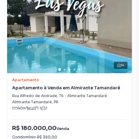
14
Apartamento
Apartamento à Venda em Almirante Tamandaré
Rua Alfredo de Andrade
,
75
-
Almirante Tamandaré
Almirante Tamandaré
,
PR
40
m²
2
1
1
R$ 180.000,00
Venda
Condomínio
R$ 350,00