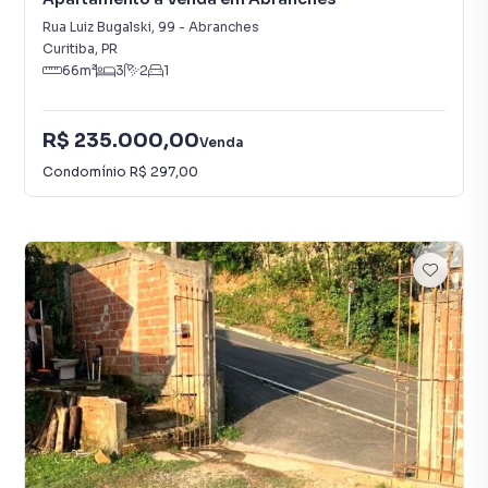
Rua Luiz Bugalski
,
99
-
Abranches
Curitiba
,
PR
66
m²
3
2
1
R$ 235.000,00
Venda
Condomínio
R$ 297,00