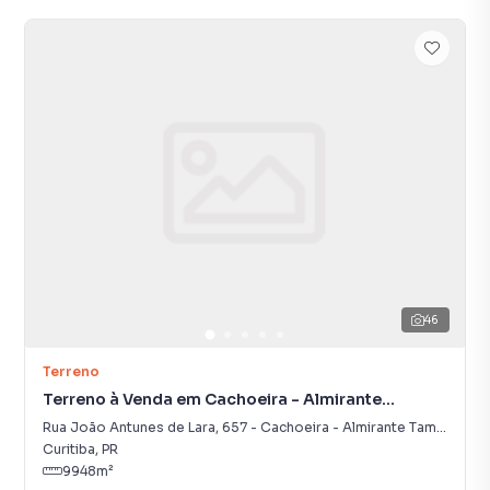
46
Terreno
Terreno à Venda em Cachoeira - Almirante
Tamandaré
Rua João Antunes de Lara
,
657
-
Cachoeira - Almirante Tamandaré
Curitiba
,
PR
9948
m²