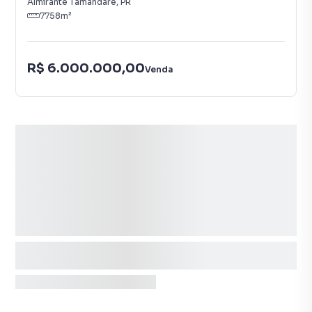
Almirante Tamandaré
,
PR
7758
m²
R$ 6.000.000,00
Venda