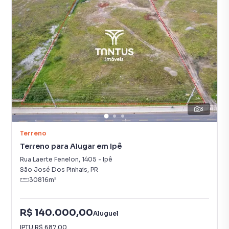
3
Terreno
Terreno para Alugar em Ipê
Rua Laerte Fenelon
,
1405
-
Ipê
São José Dos Pinhais
,
PR
30816
m²
R$ 140.000,00
Aluguel
IPTU
R$ 687,00