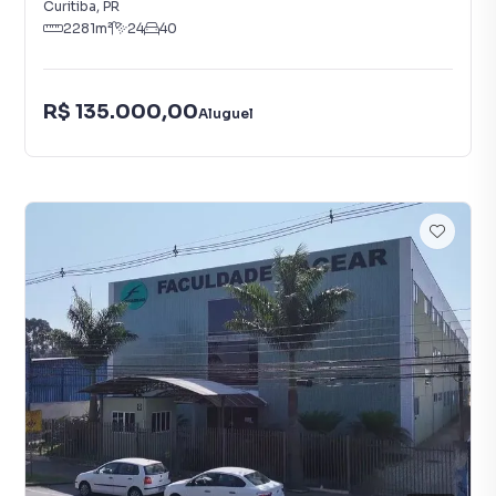
Curitiba
,
PR
2281
m²
24
40
R$ 135.000,00
Aluguel