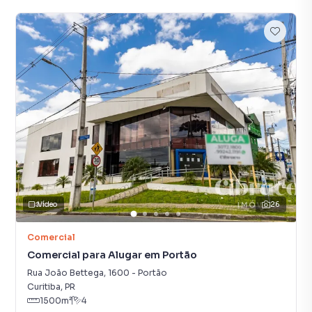
Vídeo
26
Comercial
Comercial para Alugar em Portão
Rua João Bettega
,
1600
-
Portão
Curitiba
,
PR
1500
m²
4