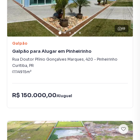
49
Galpão
Galpão para Alugar em Pinheirinho
Rua Doutor Plínio Gonçalves Marques
,
420
-
Pinheirinho
Curitiba
,
PR
4915
m²
R$ 150.000,00
Aluguel