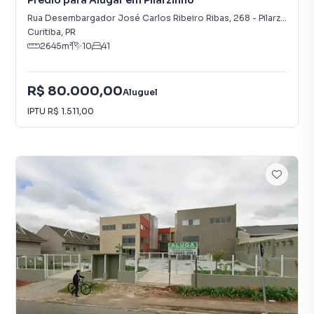
Prédio para Alugar em Pilarzinho
Rua Desembargador José Carlos Ribeiro Ribas
,
268
-
Pilarzinho
Curitiba
,
PR
2645
m²
10
41
R$ 80.000,00
Aluguel
IPTU
R$ 1.511,00