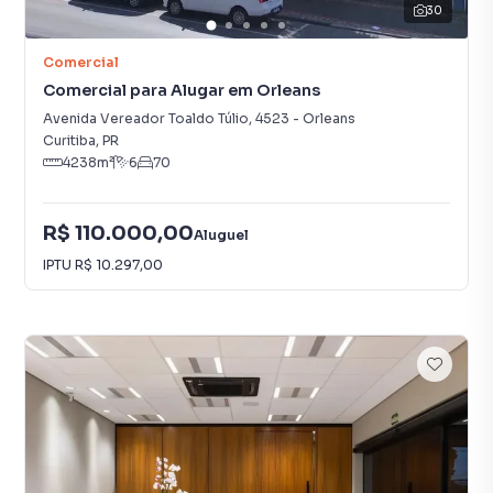
30
Comercial
Comercial para Alugar em Orleans
Avenida Vereador Toaldo Túlio
,
4523
-
Orleans
Curitiba
,
PR
4238
m²
6
70
R$ 110.000,00
Aluguel
IPTU
R$ 10.297,00