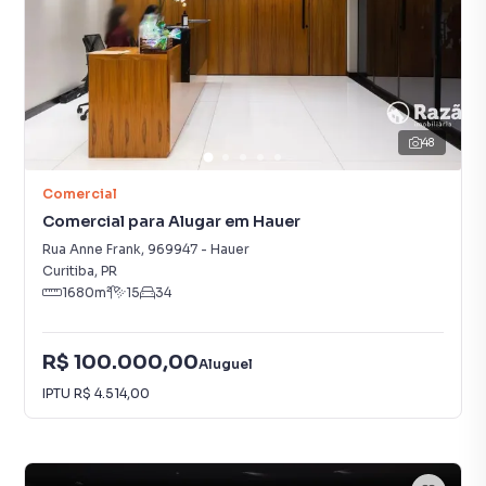
48
Comercial
Comercial para Alugar em Hauer
Rua Anne Frank
,
969947
-
Hauer
Curitiba
,
PR
1680
m²
15
34
R$ 100.000,00
Aluguel
IPTU
R$ 4.514,00