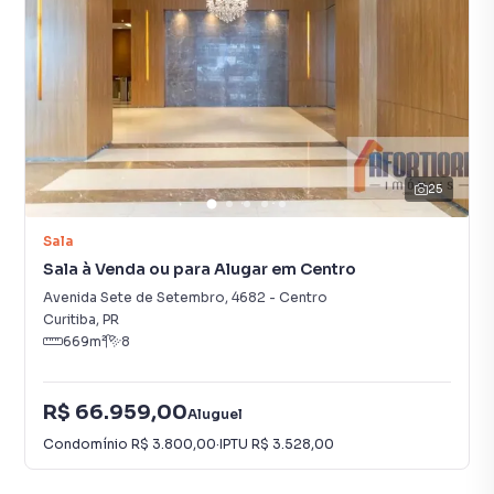
25
Sala
Sala à Venda ou para Alugar em Centro
Avenida Sete de Setembro
,
4682
-
Centro
Curitiba
,
PR
669
m²
8
R$ 66.959,00
Aluguel
Condomínio
R$ 3.800,00
·
IPTU
R$ 3.528,00