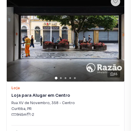
35
Loja
Loja para Alugar em Centro
Rua XV de Novembro
,
358
-
Centro
Curitiba
,
PR
945
m²
2