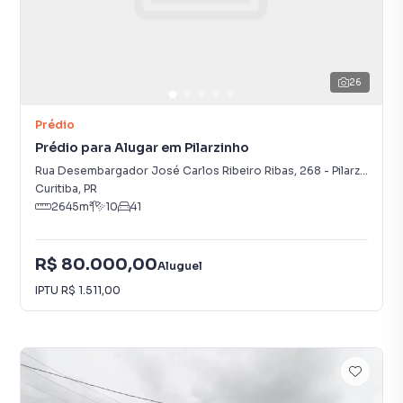
26
Prédio
Prédio para Alugar em Pilarzinho
Rua Desembargador José Carlos Ribeiro Ribas
,
268
-
Pilarzinho
Curitiba
,
PR
2645
m²
10
41
R$ 80.000,00
Aluguel
IPTU
R$ 1.511,00