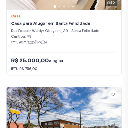
30
Casa
Casa para Alugar em Santa Felicidade
Rua Doutor Waldyr Obayashi
,
20
-
Santa Felicidade
Curitiba
,
PR
590
m²
5
7
4
R$ 25.000,00
Aluguel
IPTU
R$ 736,00