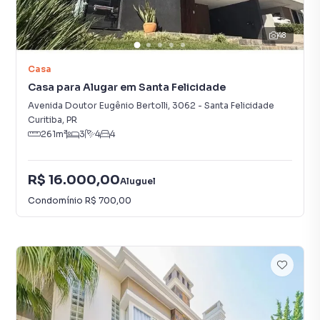
48
Casa
Casa para Alugar em Santa Felicidade
Avenida Doutor Eugênio Bertolli
,
3062
-
Santa Felicidade
Curitiba
,
PR
261
m²
3
4
4
R$ 16.000,00
Aluguel
Condomínio
R$ 700,00