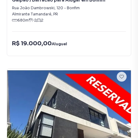
Galpão / Barracão para Alugar em Bonfim
Rua João Dambrowski
,
120
-
Bonfim
Almirante Tamandaré
,
PR
680
m²
2
2
R$ 19.000,00
Aluguel