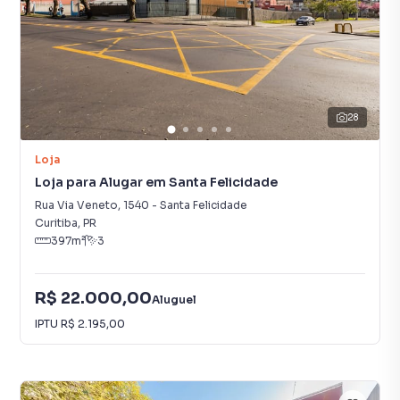
28
Loja
Loja para Alugar em Santa Felicidade
Rua Via Veneto
,
1540
-
Santa Felicidade
Curitiba
,
PR
397
m²
3
R$ 22.000,00
Aluguel
IPTU
R$ 2.195,00