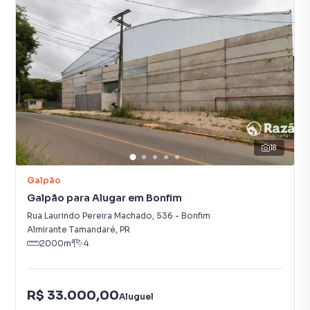
18
Galpão
Galpão para Alugar em Bonfim
Rua Laurindo Pereira Machado
,
536
-
Bonfim
Almirante Tamandaré
,
PR
2000
m²
4
R$ 33.000,00
Aluguel