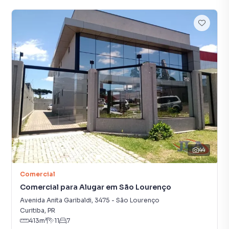
44
Comercial
Comercial para Alugar em São Lourenço
Avenida Anita Garibaldi
,
3475
-
São Lourenço
Curitiba
,
PR
413
m²
11
7