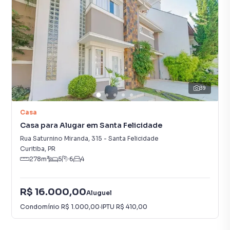
39
Casa
Casa para Alugar em Santa Felicidade
Rua Saturnino Miranda
,
315
-
Santa Felicidade
Curitiba
,
PR
278
m²
5
6
4
R$ 16.000,00
Aluguel
Condomínio
R$ 1.000,00
·
IPTU
R$ 410,00