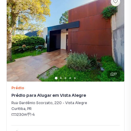
17
Prédio
Prédio para Alugar em Vista Alegre
Rua Gardênio Scorzato
,
220
-
Vista Alegre
Curitiba
,
PR
230
m²
4