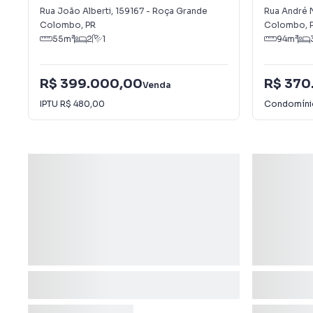
Rua João Alberti
,
159167
-
Roça Grande
Rua André 
Colombo
,
PR
Colombo
,
55
m²
2
1
94
m²
R$ 399.000,00
R$ 370
Venda
IPTU
R$ 480,00
Condomín