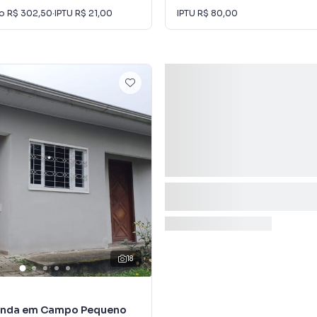
io
R$ 302,50
·
IPTU
R$ 21,00
IPTU
R$ 80,00
18
enda em Campo Pequeno