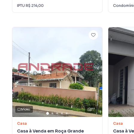
IPTU
R$ 214,00
Condomín
Vídeo
77
Casa
Casa
Casa à Venda em Roça Grande
Casa à V