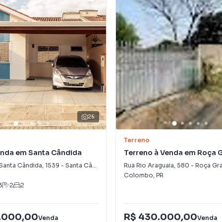
26
Terreno
enda em Santa Cândida
Terreno à Venda em Roça 
 Santa Cândida
,
1539
-
Santa Cândida
Rua Rio Araguaia
,
580
-
Roça Gr
Colombo
,
PR
3
2
2
.000,00
R$ 430.000,00
Venda
Venda