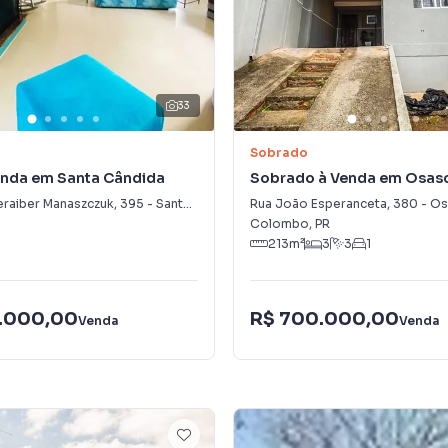
33
Sobrado
enda em Santa Cândida
Sobrado à Venda em Osas
eraiber Manaszczuk
,
395
-
Santa Cândida
Rua João Esperanceta
,
380
-
Os
Colombo
,
PR
213
m²
3
3
1
.000,00
R$ 700.000,00
Venda
Venda