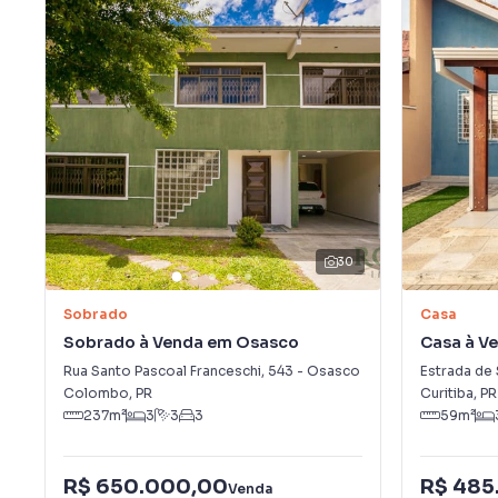
30
Sobrado
Casa
Sobrado à Venda em Osasco
Casa à V
Rua Santo Pascoal Franceschi
,
543
-
Osasco
Estrada de
Colombo
,
PR
Curitiba
,
PR
237
m²
3
3
3
59
m²
R$ 650.000,00
R$ 485
Venda