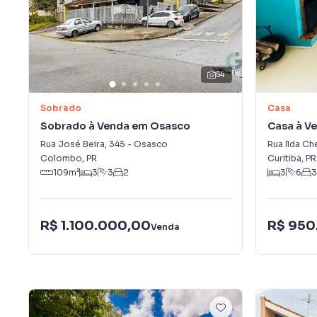
54
Sobrado
Casa
Sobrado à Venda em Osasco
Casa à V
Rua José Beira
,
345
-
Osasco
Rua Ilda Ch
Colombo
,
PR
Curitiba
,
PR
109
m²
3
3
2
3
6
3
R$ 1.100.000,00
R$ 950
Venda