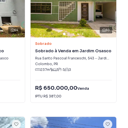
64
30
Sobrado
co
Sobrado à Venda em Jardim Osasco
asco
Rua Santo Pascoal Franceschi
,
543
-
Jardim Osasco
Colombo
,
PR
237
m²
3
3
3
R$ 650.000,00
Venda
IPTU
R$ 387,00