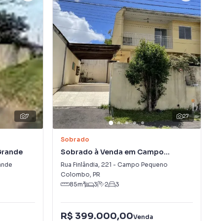
7
27
Sobrado
Grande
Sobrado à Venda em Campo
Pequeno
ande
Rua Finlândia
,
221
-
Campo Pequeno
Colombo
,
PR
85
m²
3
2
3
R$ 399.000,00
Venda