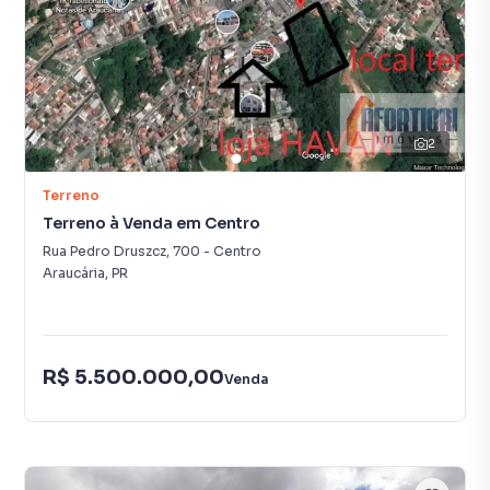
2
Terreno
Terreno à Venda em Centro
Rua Pedro Druszcz
,
700
-
Centro
Araucária
,
PR
R$ 5.500.000,00
Venda