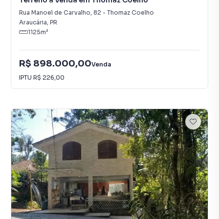
Terreno à Venda em Thomaz Coelho
Rua Manoel de Carvalho
,
82
-
Thomaz Coelho
Araucária
,
PR
1125
m²
R$ 898.000,00
Venda
IPTU
R$ 226,00