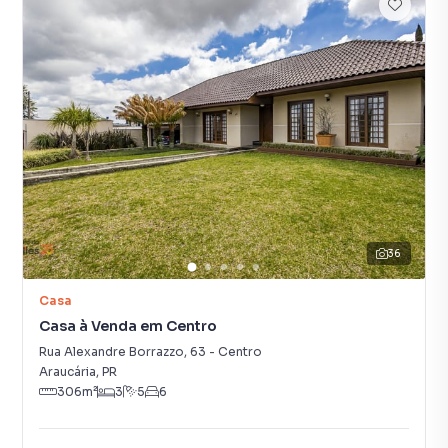
36
Casa
Casa à Venda em Centro
Rua Alexandre Borrazzo
,
63
-
Centro
Araucária
,
PR
306
m²
3
5
6