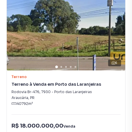
6
Terreno
Terreno à Venda em Porto das Laranjeiras
Rodovia Br-476
,
7930
-
Porto das Laranjeiras
Araucária
,
PR
40792
m²
R$ 18.000.000,00
Venda