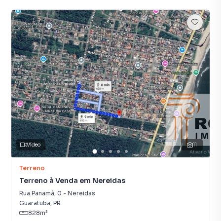
Vídeo
11
Terreno
Terreno à Venda em Nereidas
Rua Panamá
,
0
-
Nereidas
Guaratuba
,
PR
828
m²