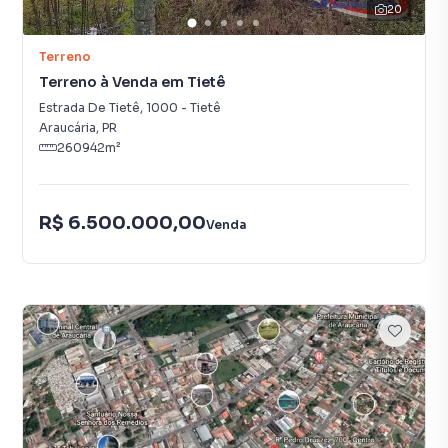
20
Terreno
Terreno à Venda em Tietê
Estrada De Tietê
,
1000
-
Tietê
Araucária
,
PR
260942
m²
R$ 6.500.000,00
Venda