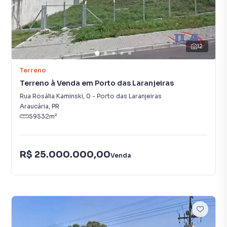
12
Terreno
Terreno à Venda em Porto das Laranjeiras
Rua Rosália Kaminski
,
0
-
Porto das Laranjeiras
Araucária
,
PR
59532
m²
R$ 25.000.000,00
Venda