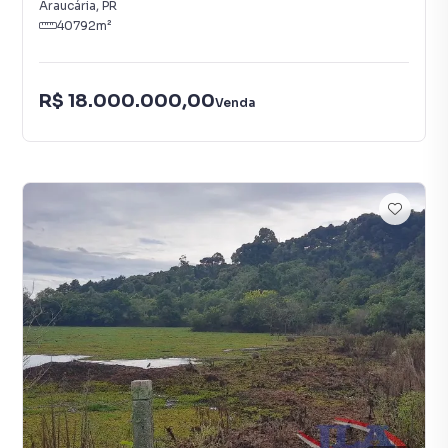
Araucária
,
PR
40792
m²
R$ 18.000.000,00
Venda