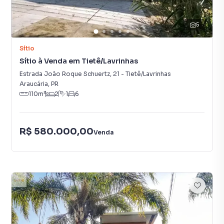
5
Sítio
Sítio à Venda em Tietê/Lavrinhas
Estrada João Roque Schuertz
,
21
-
Tietê/Lavrinhas
Araucária
,
PR
110
m²
2
1
6
R$ 580.000,00
Venda