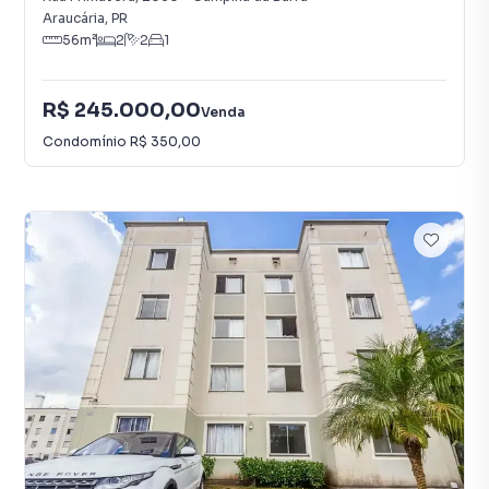
Araucária
,
PR
56
m²
2
2
1
R$ 245.000,00
Venda
Condomínio
R$ 350,00