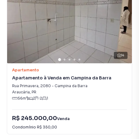
14
Apartamento
Apartamento à Venda em Campina da Barra
Rua Primavera
,
2080
-
Campina da Barra
Araucária
,
PR
56
m²
2
2
1
R$ 245.000,00
Venda
Condomínio
R$ 350,00