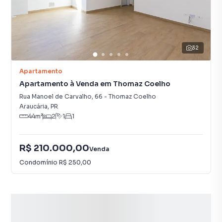
32
Apartamento
Apartamento à Venda em Thomaz Coelho
Rua Manoel de Carvalho
,
66
-
Thomaz Coelho
Araucária
,
PR
44
m²
2
1
1
R$ 210.000,00
Venda
Condomínio
R$ 250,00