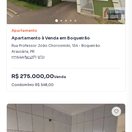
23
Apartamento
Apartamento à Venda em Boqueirão
Rua Professor João Chorosnicki
,
154
-
Boqueirão
Araucária
,
PR
54
m²
2
1
1
R$ 275.000,00
Venda
Condomínio
R$ 548,00