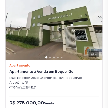
23
Apartamento
Apartamento à Venda em Boqueirão
Rua Professor João Chorosnicki
,
154
-
Boqueirão
Araucária
,
PR
54
m²
2
1
1
R$ 275.000,00
Venda