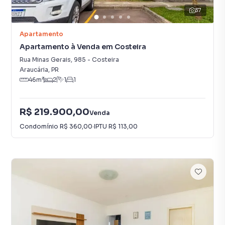
37
Apartamento
Apartamento à Venda em Costeira
Rua Minas Gerais
,
985
-
Costeira
Araucária
,
PR
46
m²
2
1
1
R$ 219.900,00
Venda
Condomínio
R$ 360,00
·
IPTU
R$ 113,00