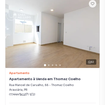
32
Apartamento
Apartamento à Venda em Thomaz Coelho
Rua Manoel de Carvalho
,
66
-
Thomaz Coelho
Araucária
,
PR
44
m²
2
1
1