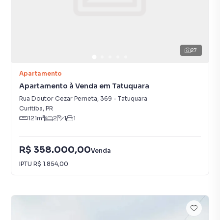
27
Apartamento
Apartamento à Venda em Tatuquara
Rua Doutor Cezar Perneta
,
369
-
Tatuquara
Curitiba
,
PR
121
m²
2
1
1
R$ 358.000,00
Venda
IPTU
R$ 1.854,00