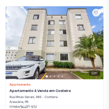
37
Apartamento
Apartamento à Venda em Costeira
Rua Minas Gerais
,
985
-
Costeira
Araucária
,
PR
46
m²
2
1
1